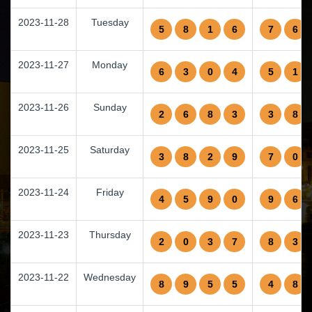
2023-11-28
Tuesday
5
8
1
6
7
6
2023-11-27
Monday
6
3
0
4
5
1
2023-11-26
Sunday
2
6
8
3
3
8
2023-11-25
Saturday
3
8
2
9
7
0
2023-11-24
Friday
4
5
9
0
9
6
2023-11-23
Thursday
2
0
3
7
8
3
2023-11-22
Wednesday
8
9
5
5
4
8