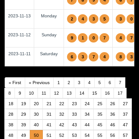
7
8
9
4
6
7
2023-11-13
Monday
2
4
3
5
3
0
2023-11-12
Sunday
9
1
0
7
4
7
2023-11-11
Saturday
6
3
7
4
8
3
« First
« Previous
1
2
3
4
5
6
7
8
9
10
11
12
13
14
15
16
17
18
19
20
21
22
23
24
25
26
27
28
29
30
31
32
33
34
35
36
37
38
39
40
41
42
43
44
45
46
47
48
49
50
51
52
53
54
55
56
57