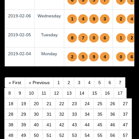
6
9
5
7
3
2
2019-02-06
Wednesday
1
4
9
3
2
4
2019-02-05
Tuesday
8
7
0
6
1
2
2019-02-04
Monday
2
5
9
4
0
6
« First
« Previous
1
2
3
4
5
6
7
8
9
10
11
12
13
14
15
16
17
18
19
20
21
22
23
24
25
26
27
28
29
30
31
32
33
34
35
36
37
38
39
40
41
42
43
44
45
46
47
48
49
50
51
52
53
54
55
56
57