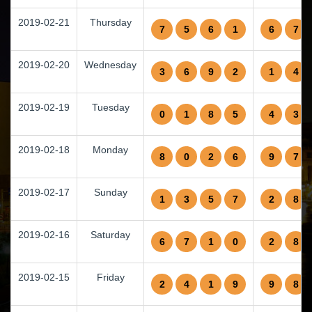
2019-02-21
Thursday
7
5
6
1
6
7
2019-02-20
Wednesday
3
6
9
2
1
4
2019-02-19
Tuesday
0
1
8
5
4
3
2019-02-18
Monday
8
0
2
6
9
7
2019-02-17
Sunday
1
3
5
7
2
8
2019-02-16
Saturday
6
7
1
0
2
8
2019-02-15
Friday
2
4
1
9
9
8