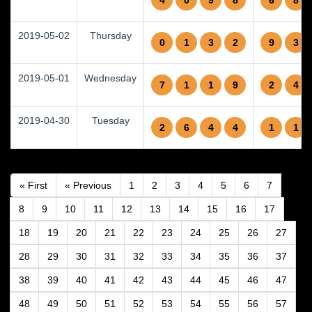
4
0
9
8
6
8
2019-05-02
Thursday
0
1
3
2
9
3
2019-05-01
Wednesday
7
1
1
9
2
4
2019-04-30
Tuesday
2
6
4
4
1
1
« First
« Previous
1
2
3
4
5
6
7
8
9
10
11
12
13
14
15
16
17
18
19
20
21
22
23
24
25
26
27
28
29
30
31
32
33
34
35
36
37
38
39
40
41
42
43
44
45
46
47
48
49
50
51
52
53
54
55
56
57