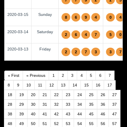
7
7
9
2
2
5
2020-03-15
Sunday
8
6
9
4
0
4
2020-03-14
Saturday
2
6
4
7
5
0
2020-03-13
Friday
2
2
7
3
3
7
« First
« Previous
1
2
3
4
5
6
7
8
9
10
11
12
13
14
15
16
17
18
19
20
21
22
23
24
25
26
27
28
29
30
31
32
33
34
35
36
37
38
39
40
41
42
43
44
45
46
47
48
49
50
51
52
53
54
55
56
57